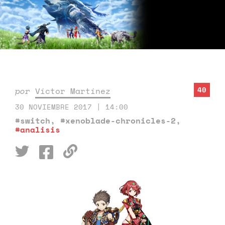
40
por
Víctor Martínez
30 NOVIEMBRE 2017 | 14:00
#switch
,
#xenoblade-chronicles-2
,
#analisis