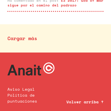
Ha comentado en el post
E3 2017: God of War
sigue por el camino del padrazo
Cargar más
Aviso Legal
Política de
puntuaciones
Volver arriba ↑