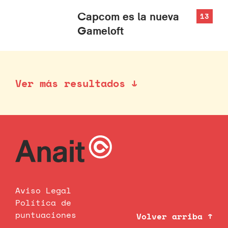
Capcom es la nueva
13
Gameloft
Ver más resultados ↓
Aviso Legal
Política de
puntuaciones
Volver arriba ↑