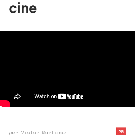
cine
25
por
Víctor Martínez