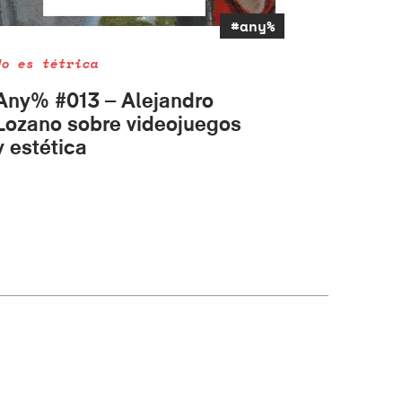
#any%
No es tétrica
Any% #013 – Alejandro
Lozano sobre videojuegos
y estética