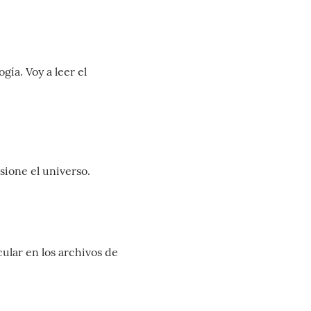
ía. Voy a leer el
osione el universo.
ular en los archivos de