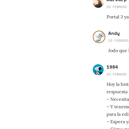
23 FEBRERO 
Portal 3 ya
Andy
23 FEBRERO
Jodo que 
1984
23 FEBRERO 
Hoy la hist
respuesta 
– Necesita
– Y tenemo
para la ed
– Espera y
– Cómo que