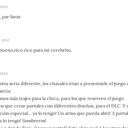
2016
, par favar.
 2016
bueno,rico rico para mi cerebrito.
2016
oria sería diferente, los chavales irían a presentarle el juego 
sería:
mos más trajes para la chica, para los que reserven el juego
s que crear portales con diferentes diseños, para el DLC. Y
ición especial… ya lo tengo! Un arma que pueda abrir 3 portale
a lo tengo! Sombreros!
 a dónde lleva el tercer portal? Está claro no? A los otros do