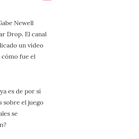
Gabe Newell
r Drop. El canal
licado un vídeo
y cómo fue el
a es de por sí
 sobre el juego
ales se
n?