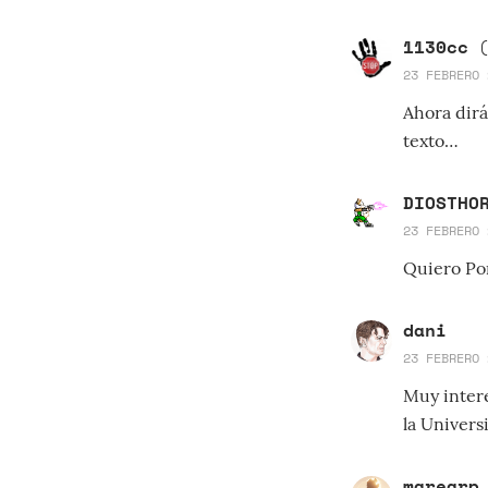
1130cc
(
23 FEBRERO 
Ahora dirá
texto…
DIOSTHO
23 FEBRERO 
Quiero Por
dani
23 FEBRERO 
Muy intere
la Univers
marearp