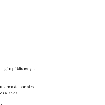
a algún públisher y la
 un arma de portales
s a la vez!
s!