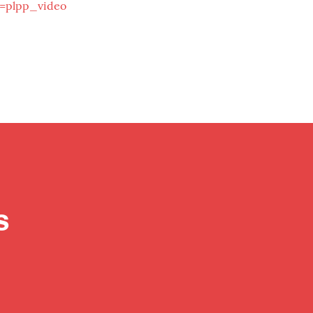
=plpp_video
s