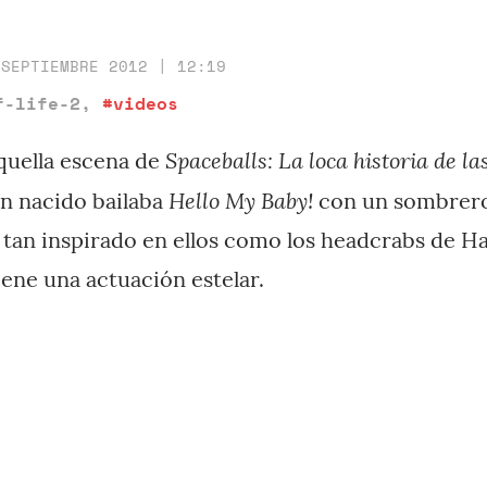
 SEPTIEMBRE 2012 | 12:19
f-life-2
,
#videos
Spaceballs: La loca historia de la
quella escena de
Hello My Baby!
én nacido bailaba
con un sombrero
 tan inspirado en ellos como los headcrabs de Ha
iene una actuación estelar.