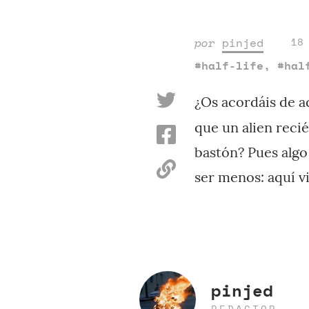
por
pinjed
18
#half-life
,
#hal
¿Os acordáis de a
que un alien reci
bastón? Pues algo
ser menos: aquí v
pinjed
REDACTOR