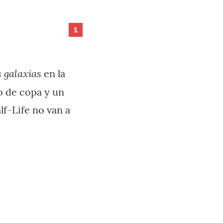
1
s galaxias
en la
 de copa y un
lf-Life no van a