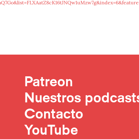
aQ7Go&list=FLXAatZ8cK16tJNQw1uMzw7g&index=6&feature
Patreon
Nuestros podcast
Contacto
YouTube