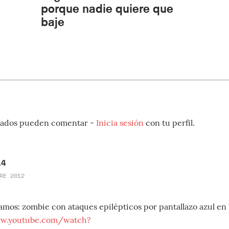
porque nadie quiere que
baje
strados pueden comentar -
Inicia sesión
con tu perfil.
14
RE 2012
amos: zombie con ataques epilépticos por pantallazo azul en
ww.youtube.com/watch?