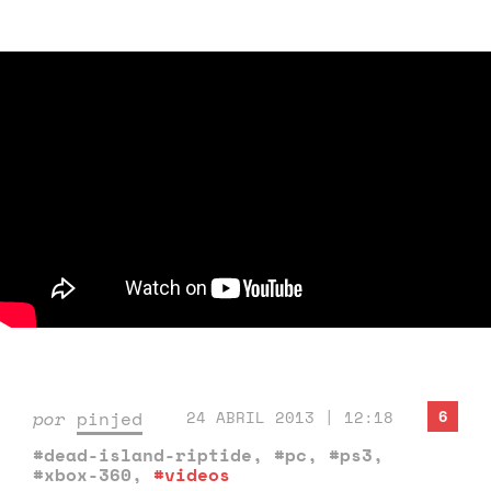
6
por
pinjed
24 ABRIL 2013 | 12:18
#dead-island-riptide
,
#pc
,
#ps3
,
#xbox-360
,
#videos