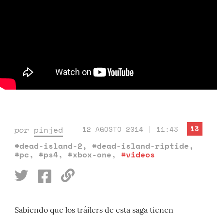
13
por
pinjed
12 AGOSTO 2014 | 11:43
#dead-island-2
,
#dead-island-riptide
,
#pc
,
#ps4
,
#xbox-one
,
#videos
Sabiendo que los tráilers de esta saga tienen