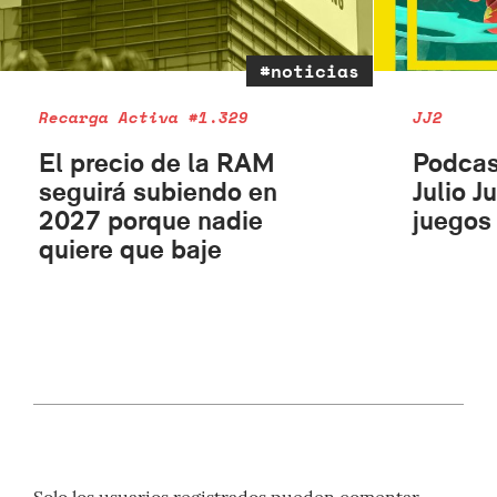
#noticias
Recarga Activa #1.329
JJ2
El precio de la RAM
Podcas
seguirá subiendo en
Julio J
2027 porque nadie
juegos 
quiere que baje