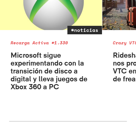
#noticias
Recarga Activa #1.330
Crazy VT
Microsoft sigue
Ridesh
experimentando con la
nos pr
transición de disco a
VTC en
digital y lleva juegos de
de fre
Xbox 360 a PC