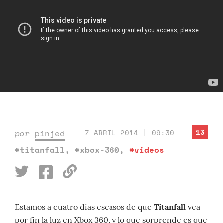
13
por
pinjed
7 ABRIL 2014 | 09:30
#titanfall
,
#xbox-360
,
#videos
Estamos a cuatro días escasos de que
Titanfall
vea
por fin la luz en Xbox 360, y lo que sorprende es que