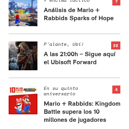
Y encima táctico
7
Análisis de Mario +
Rabbids Sparks of Hope
P'alante, Ubi!
22
A las 21:00h – Sigue aquí
el Ubisoft Forward
En su quinto
4
aniversario
Mario + Rabbids: Kingdom
Battle supera los 10
millones de jugadores