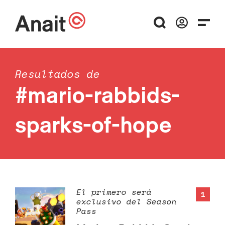
Resultados de
#mario-rabbids-
sparks-of-hope
El primero será
1
exclusivo del Season
Pass