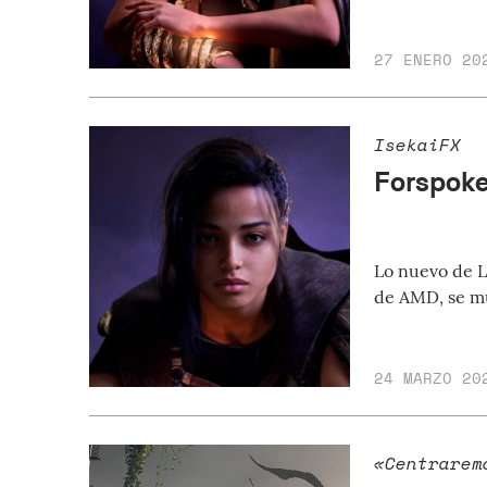
27 ENERO 20
IsekaiFX
Forspoken
Lo nuevo de L
de AMD, se mu
24 MARZO 20
«Centrarem