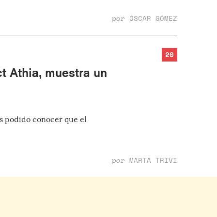
por
ÓSCAR GÓMEZ
20
t Athia, muestra un
s podido conocer que el
por
MARTA TRIVI