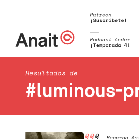
Patreon
¡Suscríbete!
Podcast Andar
¡Temporada 4!
Resultados de
#luminous-p
Recarga Ac