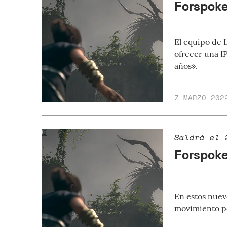
Forspoke
El equipo de 
ofrecer una I
años».
7 MARZO 202
Saldrá el 
Forspoke
En estos nuev
movimiento po