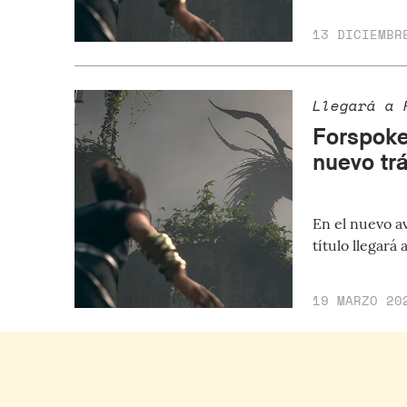
13 DICIEMBR
Llegará a 
Forspoke
nuevo trá
En el nuevo a
título llegar
19 MARZO 20