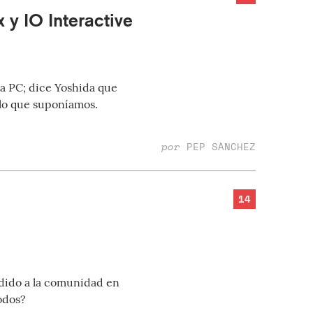
 y IO Interactive
ara PC; dice Yoshida que
 lo que suponíamos.
por
PEP SÀNCHEZ
14
idido a la comunidad en
odos?