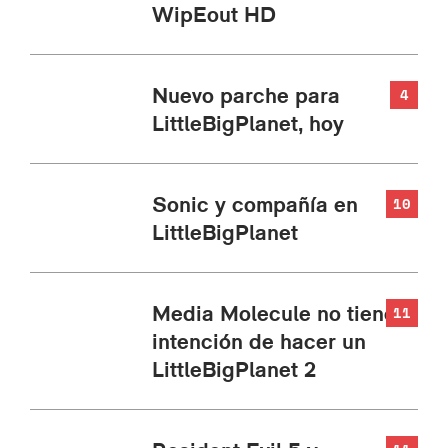
WipEout HD
Nuevo parche para
4
LittleBigPlanet, hoy
Sonic y compañía en
10
LittleBigPlanet
Media Molecule no tiene
11
intención de hacer un
LittleBigPlanet 2