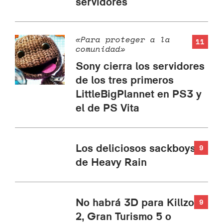
servidores
«Para proteger a la
11
comunidad»
Sony cierra los servidores
de los tres primeros
LittleBigPlannet en PS3 y
el de PS Vita
Los deliciosos sackboys
9
de Heavy Rain
No habrá 3D para Killzone
9
2, Gran Turismo 5 o