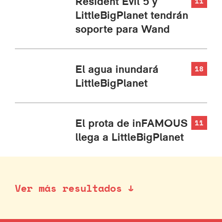
Resident Evil 5 y
11
LittleBigPlanet tendrán
soporte para Wand
El agua inundará
18
LittleBigPlanet
El prota de inFAMOUS
11
llega a LittleBigPlanet
Ver más resultados ↓