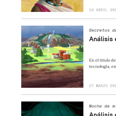
10 ABRIL 20
Secretos d
Análisis 
En el título d
tecnología, e
27 MARZO 20
Noche de m
Análisis