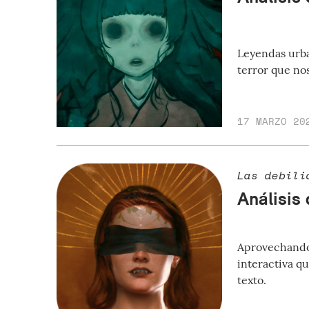
Leyendas urban
terror que no
17 MARZO 20
Las debili
Análisis
Aprovechando 
interactiva qu
texto.