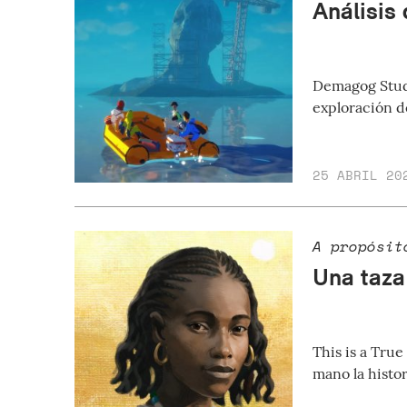
Análisis
Demagog Studi
exploración d
25 ABRIL 20
A propósit
Una taza
This is a True
mano la histor