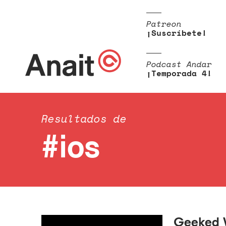
Patreon
¡Suscríbete!
Podcast Andar
¡Temporada 4!
Resultados de
#ios
Geeked W