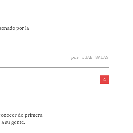
zonado por la
por
JUAN SALAS
4
a conocer de primera
 a su gente.