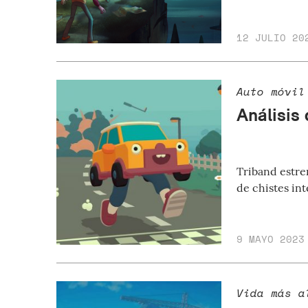
12 JULIO 20
Auto móvil
Análisis
Triband estre
de chistes in
9 MAYO 2023
Vida más a