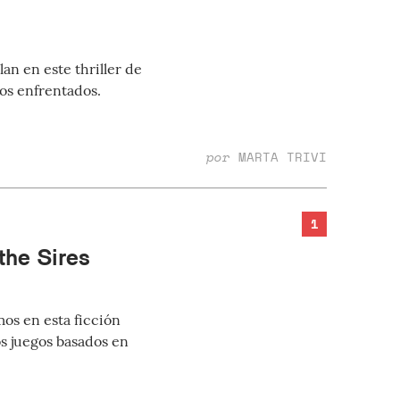
an en este thriller de
vos enfrentados.
por
MARTA TRIVI
1
the Sires
os en esta ficción
os juegos basados en