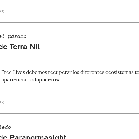
23
el páramo
de Terra Nil
e Free Lives debemos recuperar los diferentes ecosistemas te
n apariencia, todopoderosa.
23
iedo
 de Paranormasight