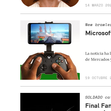
14 MARZO 20
New brawle
Microsof
La noticia ha 
de Mercados 
19 OCTUBRE 
SOLDADO ca
Final Fan