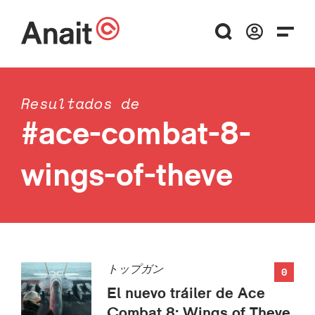
Resultados de
#ace-combat-8-
wings-of-theve
トップガン
0
El nuevo tráiler de Ace
Combat 8: Wings of Theve