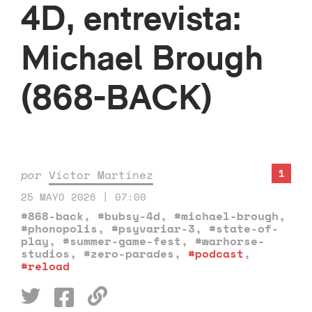
4D, entrevista:
Michael Brough
(868-BACK)
1
por
Víctor Martínez
25 MAYO 2026 | 07:00
#868-back
,
#bubsy-4d
,
#michael-brough
,
#phonopolis
,
#psyvariar-3
,
#state-of-
play
,
#summer-game-fest
,
#warhorse-
studios
,
#zero-parades
,
#podcast
,
#reload