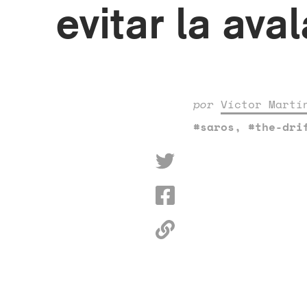
evitar la av
por
Víctor Martí
#saros
,
#the-dri