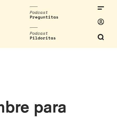
Podcast
Preguntitas
Podcast
Pildoritas
mbre para