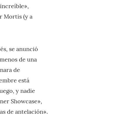
increíble»,
 Mortis (y a
vés, se anunció
e menos de una
enara de
iembre está
uego, y nadie
tner Showcase»,
as de antelación».