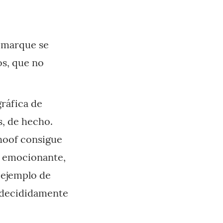
semarque se
os, que no
gráfica de
s, de hecho.
hoof consigue
, emocionante,
 ejemplo de
 decididamente