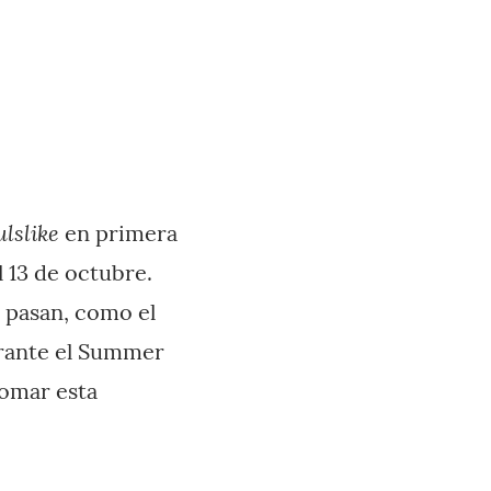
ulslike
en primera
l 13 de octubre.
s pasan, como el
urante el Summer
tomar esta