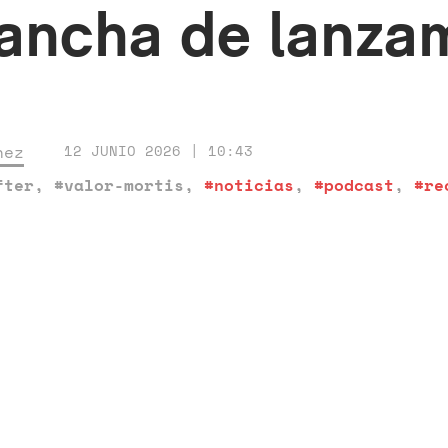
alancha de lanza
nez
12 JUNIO 2026 | 10:43
fter
,
#valor-mortis
,
#noticias
,
#podcast
,
#re