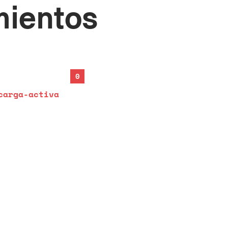
mientos
0
carga-activa