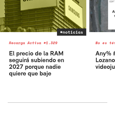
#noticias
Recarga Activa #1.329
No es té
El precio de la RAM
Any% #
seguirá subiendo en
Lozano
2027 porque nadie
videoju
quiere que baje