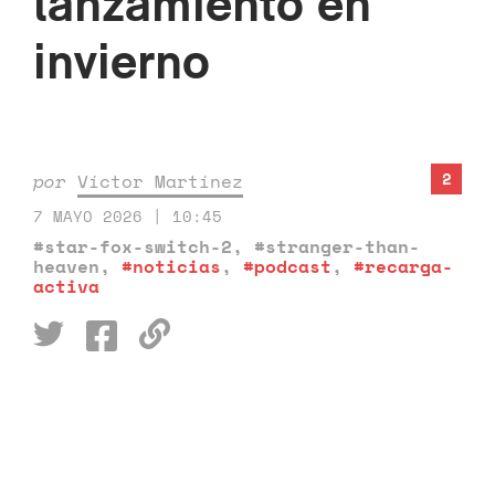
lanzamiento en
invierno
2
por
Víctor Martínez
7 MAYO 2026 | 10:45
#star-fox-switch-2
,
#stranger-than-
heaven
,
#noticias
,
#podcast
,
#recarga-
activa