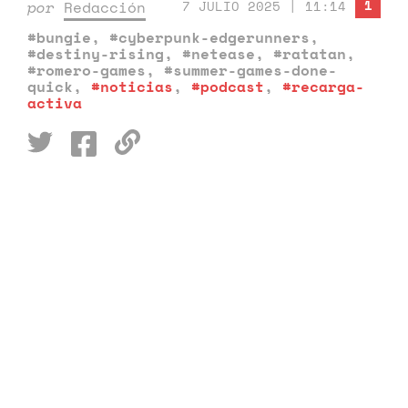
1
por
Redacción
7 JULIO 2025 | 11:14
#bungie
,
#cyberpunk-edgerunners
,
#destiny-rising
,
#netease
,
#ratatan
,
#romero-games
,
#summer-games-done-
quick
,
#noticias
,
#podcast
,
#recarga-
activa