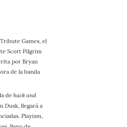
Tribute Games, el
te Scott Pilgrim
crita por Bryan
ora de la banda
hack and
cla de
n Dusk, llegará a
ciadas. Playism,
es, lleno de