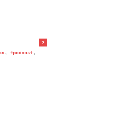
7
as
,
#podcast
,