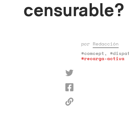
censurable?
por
Redacción
#comcept
,
#dispa
#recarga-activa