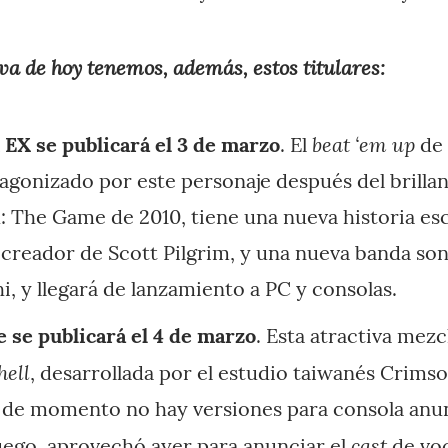
va de hoy tenemos, además, estos titulares:
beat ‘em up
 EX se publicará el 3 de marzo
. El
de 
gonizado por este personaje después del brillan
: The Game de 2010, tiene una nueva historia es
 creador de Scott Pilgrim, y una nueva banda son
 y llegará de lanzamiento a PC y consolas.
se publicará el 4 de marzo
. Esta atractiva mez
hell
, desarrollada por el estudio taiwanés Crimso
 de momento no hay versiones para consola anun
cast
juego, aprovechó ayer para
anunciar
el
de voc