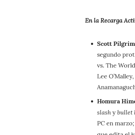
En la Recarga Acti
Scott Pilgrim
segundo prota
vs. The World
Lee O’Malley,
Anamanaguchi,
Homura Hime 
slash
bullet 
y
PC en marzo;
que edita el 