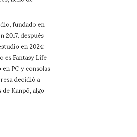
tudio, fundado en
en 2017, después
estudio en 2024;
o es Fantasy Life
ó en PC y consolas
presa decidió a
és de Kanpō, algo