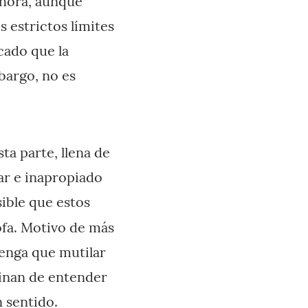
ahora, aunque
s estrictos límites
cado que la
mbargo, no es
ta parte, llena de
ar e inapropiado
ible que estos
ofa. Motivo de más
enga que mutilar
inan de entender
n sentido.