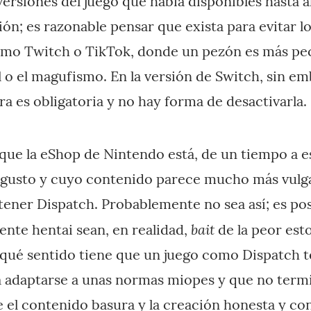
 versiones del juego que había disponibles hasta 
ón; es razonable pensar que exista para evitar lo
omo Twitch o TikTok, donde un pezón es más pe
l o el magufismo. En la versión de Switch, sin e
ra es obligatoria y no hay forma de desactivarla.
que la eShop de Nintendo está, de un tiempo a es
 gusto y cuyo contenido parece mucho más vulg
tener Dispatch. Probablemente no sea así; es pos
bait
nte hentai sean, en realidad,
de la peor est
qué sentido tiene que un juego como Dispatch t
a adaptarse a unas normas miopes y que no term
e el contenido basura y la creación honesta y co