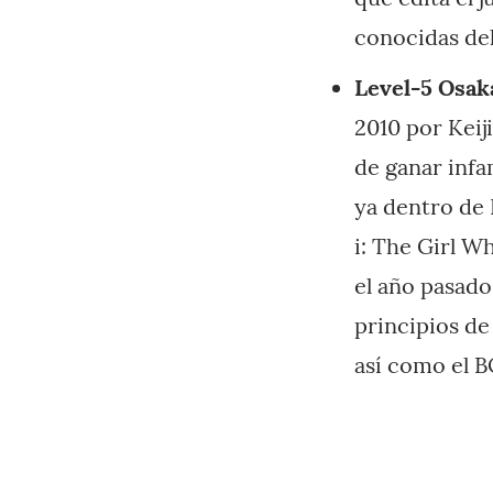
conocidas de
Level-5 Osaka
2010 por Keij
de ganar infa
ya dentro de 
i: The Girl W
el año pasado
principios de 
así como el B