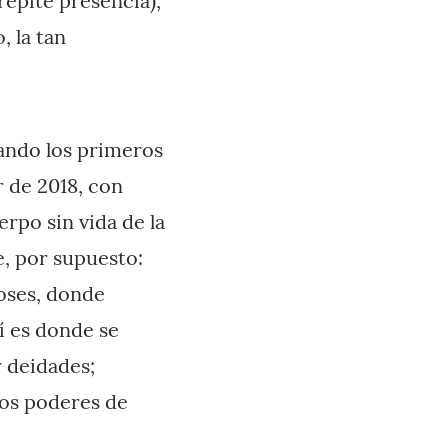
repite presencia),
, la tan
tando los primeros
r de 2018, con
rpo sin vida de la
e, por supuesto:
ioses, donde
í es donde se
 deidades;
os poderes de