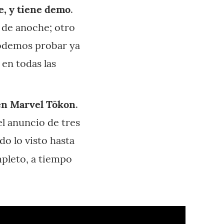
e, y tiene demo
.
 de anoche; otro
podemos probar ya
en todas las
en Marvel Tōkon
.
el anuncio de tres
o lo visto hasta
leto, a tiempo