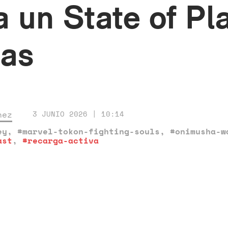
 un State of Pla
has
nez
3 JUNIO 2026 | 10:14
ey
,
#marvel-tokon-fighting-souls
,
#onimusha-w
ast
,
#recarga-activa