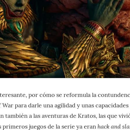
nteresante, por cómo se reformula la contunden
f War para darle una agilidad y unas capacidades
n también a las aventuras de Kratos, las que vivió
hack and sl
s primeros juegos de la serie ya eran