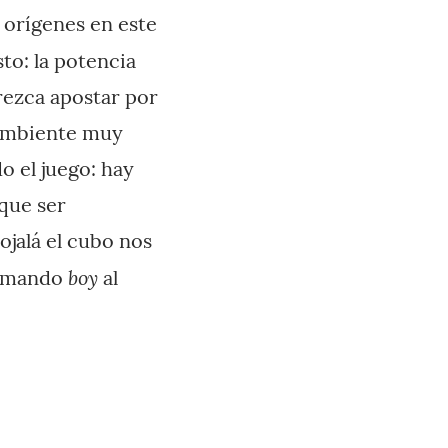
s orígenes en este
to: la potencia
arezca apostar por
 ambiente muy
o el juego: hay
 que ser
ojalá el cubo nos
boy
llamando
al