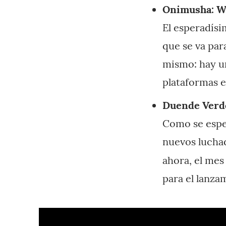
Onimusha: Wa
El esperadísi
que se va pa
mismo: hay un
plataformas en
Duende Verde
Como se esper
nuevos luchad
ahora, el mes
para el lanza