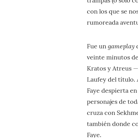
trampas (o solo c
con los que se no
rumoreada aventu
gameplay
Fue un
d
veinte minutos de
Kratos y Atreus —
Laufey del título
Faye despierta en 
personajes de tod
cruza con Sekhmet
también donde co
Faye.