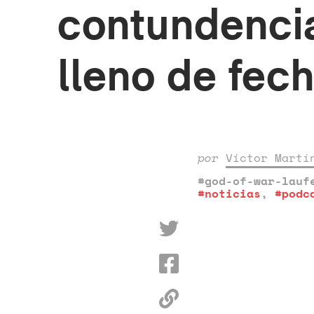
contundencia
lleno de fec
por
Víctor Martí
#god-of-war-lauf
#noticias
,
#podc