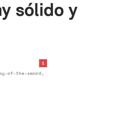
y sólido y
1
ay-of-the-sword
,