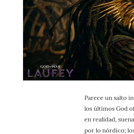
Parece un salto i
los últimos God o
en realidad, suena
por lo nórdico; lo