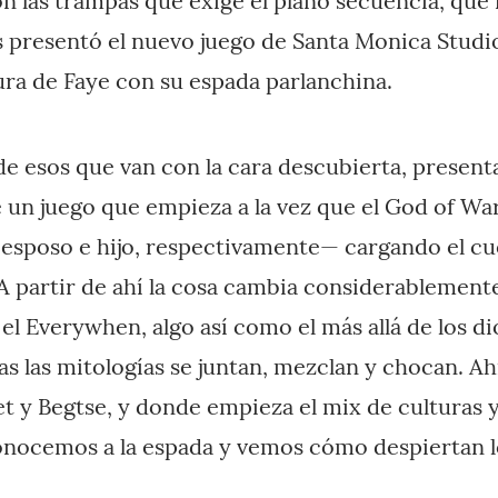
on las trampas que exige el plano secuencia, que 
s presentó el nuevo juego de Santa Monica Studio
ra de Faye con su espada parlanchina.
e esos que van con la cara descubierta, presen
 un juego que empieza a la vez que el God of Wa
esposo e hijo, respectivamente— cargando el cue
. A partir de ahí la cosa cambia considerablement
el Everywhen, algo así como el más allá de los d
as las mitologías se juntan, mezclan y chocan. Ah
 y Begtse, y donde empieza el mix de culturas y
nocemos a la espada y vemos cómo despiertan l