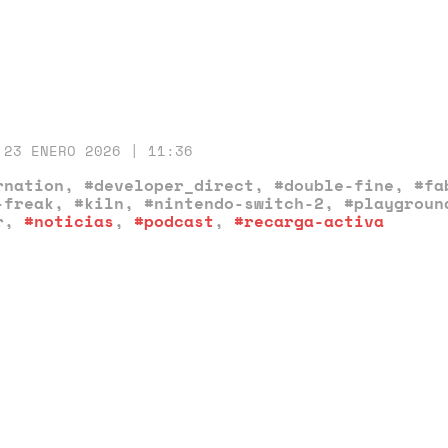
23 ENERO 2026 | 11:36
rnation
,
#developer_direct
,
#double-fine
,
#fa
-freak
,
#kiln
,
#nintendo-switch-2
,
#playgroun
r
,
#noticias
,
#podcast
,
#recarga-activa