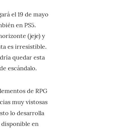
gará el 19 de mayo
mbién en PS5.
horizonte (jeje) y
a es irresistible.
odría quedar esta
 de escándalo.
 elementos de RPG
ncias muy vistosas
to lo desarrolla
, disponible en