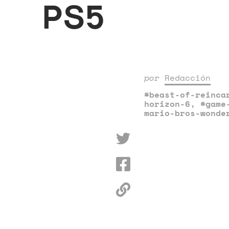
PS5
por
Redacción
#beast-of-reinca
horizon-6
,
#game
mario-bros-wonde