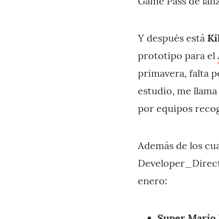
Game Pass de lan
Y después está
Ki
prototipo para el
primavera, falta 
estudio, me llama 
por equipos recog
Además de los cua
Developer_Direct,
enero:
Super Mario 