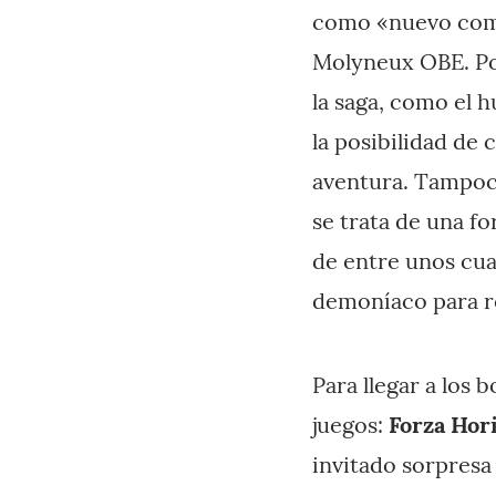
como «nuevo comi
Molyneux OBE. P
la saga, como el h
la posibilidad de 
aventura. Tampoco
se trata de una f
de entre unos cua
demoníaco para re
Para llegar a los
juegos:
Forza Hor
invitado sorpresa 