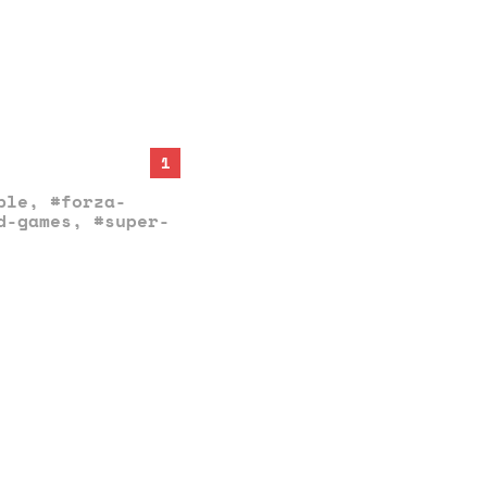
1
ble
,
#forza-
d-games
,
#super-