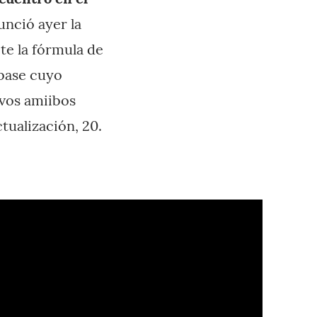
unció ayer la
ite la fórmula de
 base cuyo
evos amiibos
tualización, 20.