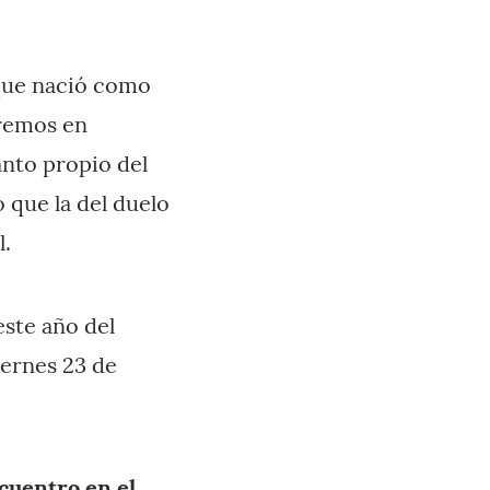
 que nació como
remos en
anto propio del
o que la del duelo
l.
este año del
iernes 23 de
cuentro en el