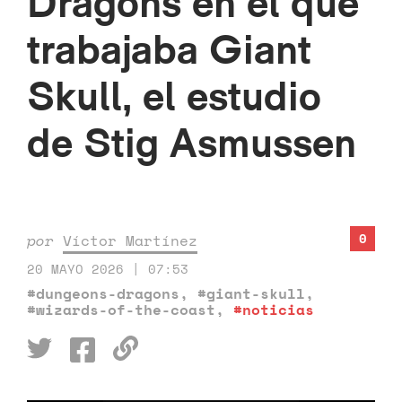
Dragons en el que
trabajaba Giant
Skull, el estudio
de Stig Asmussen
0
por
Víctor Martínez
20 MAYO 2026 | 07:53
#dungeons-dragons
,
#giant-skull
,
#wizards-of-the-coast
,
#noticias