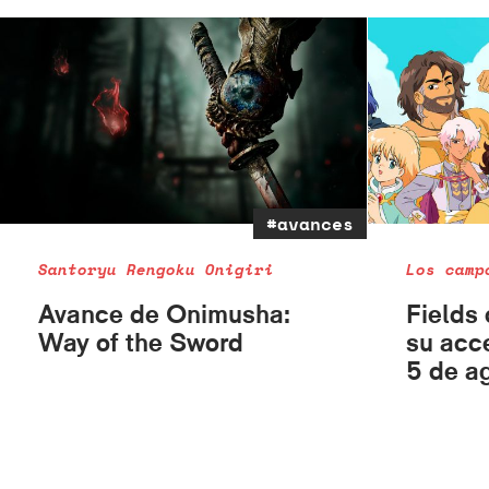
#avances
Santoryu Rengoku Onigiri
Los camp
Avance de Onimusha:
Fields 
Way of the Sword
su acc
5 de a