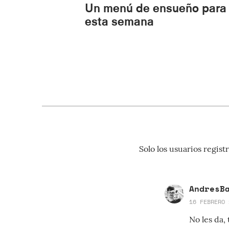
Un menú de ensueño para
esta semana
Solo los usuarios regi
AndresB
16 FEBRERO 
No les da,