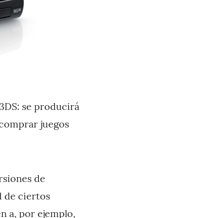
 3DS: se producirá
e comprar juegos
rsiones de
d de ciertos
en a, por ejemplo,