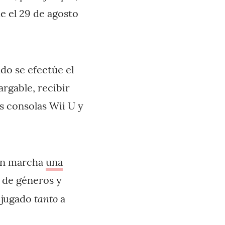
e el 29 de agosto
do se efectúe el
rgable, recibir
as consolas Wii U y
 en marcha
una
s de géneros y
tanto
 jugado
a