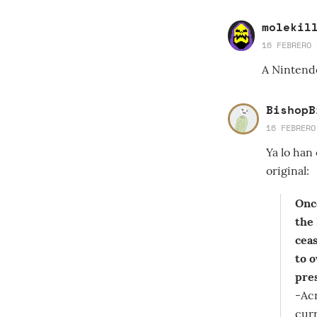
molekil
16 FEBRERO 
A Nintendo
BishopB
16 FEBRERO
Ya lo han
original:
Onc
the
ceas
to 
pre
-Ac
curr