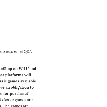
Q&A
ido esto en el
o eShop on Wii U and
st platforms will
ssic games available
e an obligation to
le for purchase?
 classic games are
ms. The games are