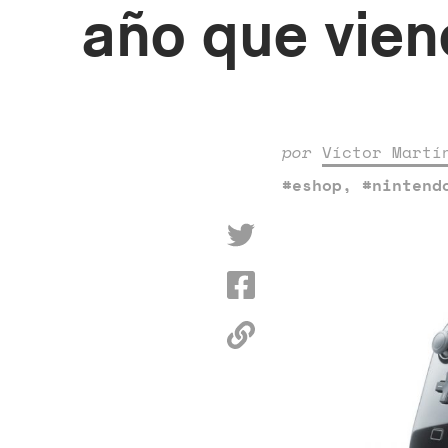
año que vien
por
Víctor Martí
#eshop
,
#nintend