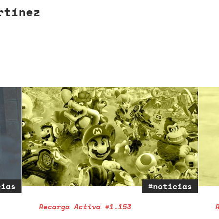
rtínez
cias
#noticias
Recarga Activa #1.153