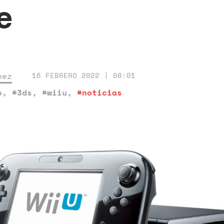
e
nez
16 FEBRERO 2022 | 08:01
o
,
#3ds
,
#wiiu
,
#noticias