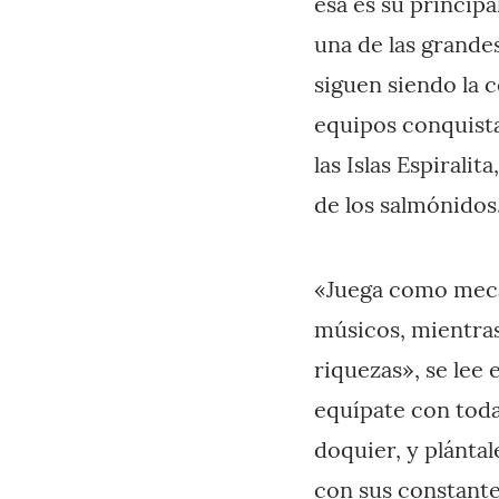
esa es su principa
una de las grande
siguen siendo la c
equipos conquista
las Islas Espirali
de los salmónidos
«Juega como mecan
músicos, mientras 
riquezas», se lee 
equípate con toda
doquier, y plántal
con sus constante