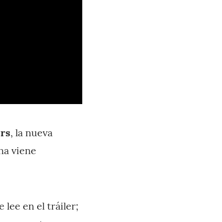
ers
, la nueva
cha viene
lee en el tráiler;