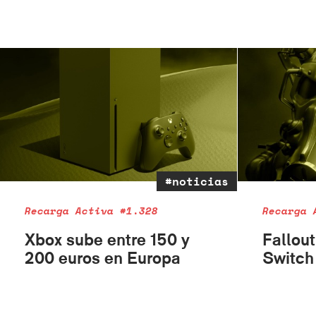
#noticias
Recarga Activa #1.328
Recarga 
Xbox sube entre 150 y
Fallout
200 euros en Europa
Switch