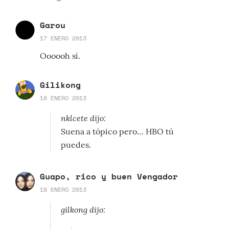
Garou
17 ENERO 2013
Oooooh sí.
Gilikong
18 ENERO 2013
nklcete dijo:
Suena a tópico pero… HBO tú
puedes.
Guapo, rico y buen Vengador
18 ENERO 2013
gilkong dijo: