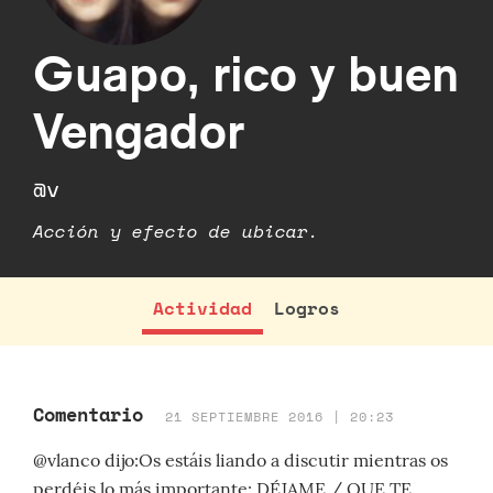
Guapo, rico y buen
Vengador
@v
Acción y efecto de ubicar.
Actividad
Logros
Comentario
21 SEPTIEMBRE 2016 | 20:23
@vlanco dijo:Os estáis liando a discutir mientras os
perdéis lo más importante: DÉJAME / QUE TE