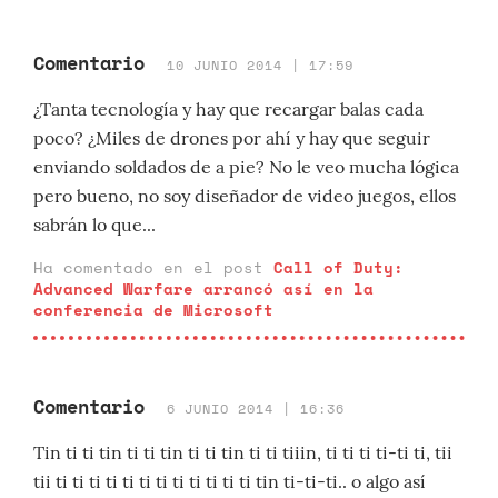
Comentario
10 JUNIO 2014 | 17:59
¿Tanta tecnología y hay que recargar balas cada
poco? ¿Miles de drones por ahí y hay que seguir
enviando soldados de a pie? No le veo mucha lógica
pero bueno, no soy diseñador de video juegos, ellos
sabrán lo que...
Ha comentado en el post
Call of Duty:
Advanced Warfare arrancó así en la
conferencia de Microsoft
Comentario
6 JUNIO 2014 | 16:36
Tin ti ti tin ti ti tin ti ti tin ti ti tiiin, ti ti ti ti-ti ti, tii
tii ti ti ti ti ti ti ti ti ti ti ti ti tin ti-ti-ti.. o algo así