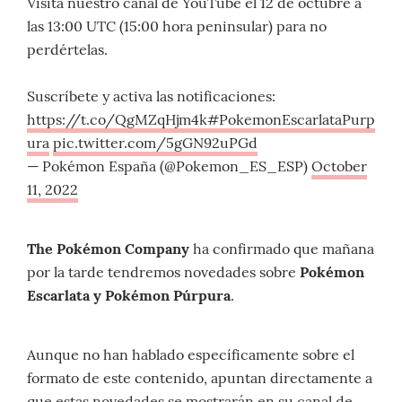
Visita nuestro canal de YouTube el 12 de octubre a
las 13:00 UTC (15:00 hora peninsular) para no
perdértelas.
Suscríbete y activa las notificaciones:
https://t.co/QgMZqHjm4k
#PokemonEscarlataPurp
ura
pic.twitter.com/5gGN92uPGd
— Pokémon España (@Pokemon_ES_ESP)
October
11, 2022
The Pokémon Company
ha confirmado que mañana
por la tarde tendremos novedades sobre
Pokémon
Escarlata y Pokémon Púrpura
.
Aunque no han hablado específicamente sobre el
formato de este contenido, apuntan directamente a
que estas novedades se mostrarán en su canal de