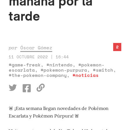
mañana por la
tarde
2
por
Óscar Gómez
11 OCTUBRE 2022 | 16:44
#game-freak
,
#nintendo
,
#pokemon-
escarlata
,
#pokemon-purpura
,
#switch
,
#the-pokemon-company
,
#noticias
🚨 ¡Esta semana llegan novedades de Pokémon
Escarlata y Pokémon Púrpura! 🚨