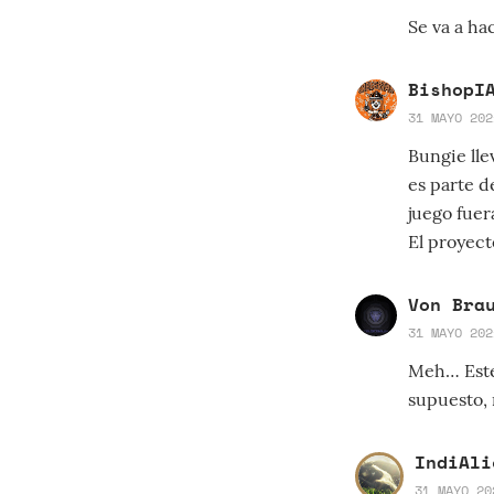
Se va a hac
BishopI
31 MAYO 202
Bungie lle
es parte d
juego fuer
El proyect
Von Bra
31 MAYO 202
Meh… Este 
supuesto, 
IndiAli
31 MAYO 20