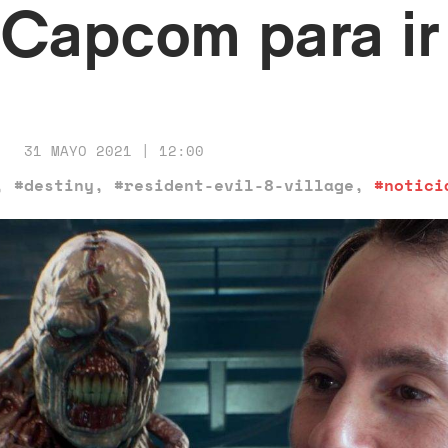
a Capcom para ir
31 MAYO 2021 | 12:00
,
#destiny
,
#resident-evil-8-village
,
#notici