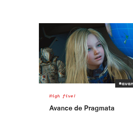
#ava
High five!
Avance de Pragmata