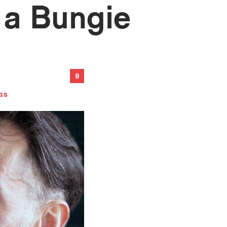
 a Bungie
9
as