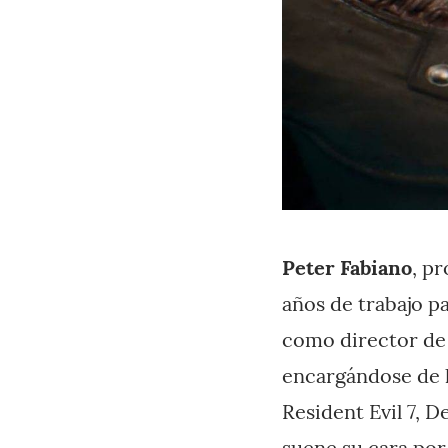
Peter Fabiano
, p
años de trabajo p
como director de 
encargándose de 
Resident Evil 7, D
suene su cara por