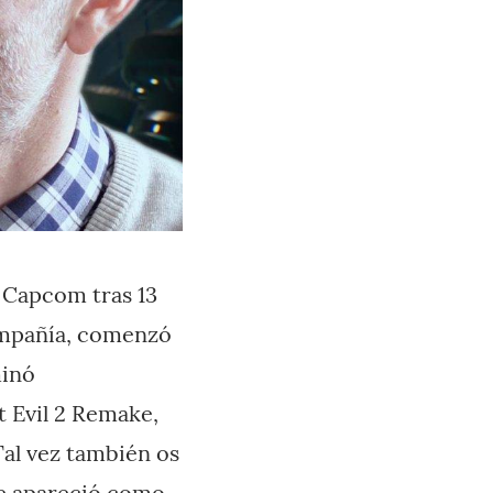
á Capcom tras 13
compañía, comenzó
minó
 Evil 2 Remake,
Tal vez también os
que apareció como