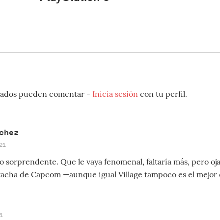
strados pueden comentar -
Inicia sesión
con tu perfil.
chez
21
 sorprendente. Que le vaya fenomenal, faltaría más, pero oj
racha de Capcom —aunque igual Village tampoco es el mejor
1