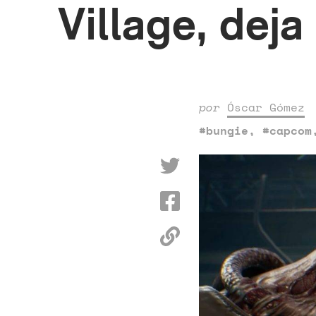
Village, dej
por
Óscar Gómez
#bungie
,
#capcom