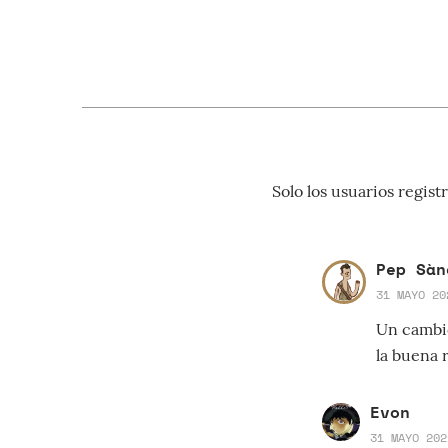
Solo los usuarios regi
Pep Sàn
31 MAYO 20
Un cambio
la buena 
Evon
31 MAYO 202