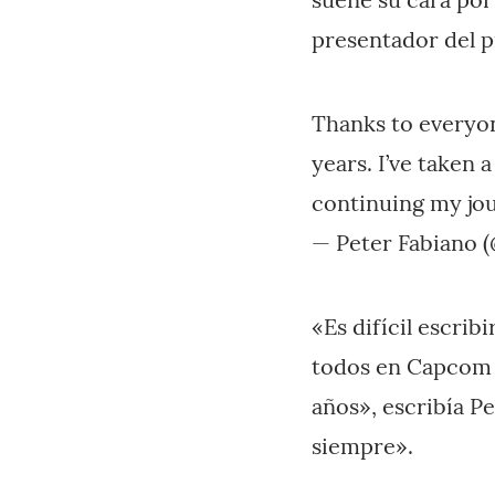
presentador del p
Thanks to everyon
years. I’ve taken
continuing my jou
— Peter Fabiano 
«Es difícil escrib
todos en Capcom p
años», escribía P
siempre».