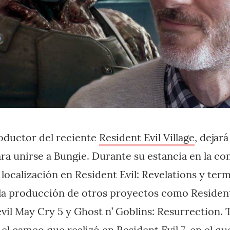
roductor del reciente
Resident Evil Village
, dejar
ara
unirse a Bungie. Durante su estancia en la 
localización en Resident Evil: Revelations y ter
la producción de otros proyectos como Resident
evil May Cry 5 y Ghost n’ Goblins: Resurrection. 
 el cameo que realizó en Resident Evil 7, en el 