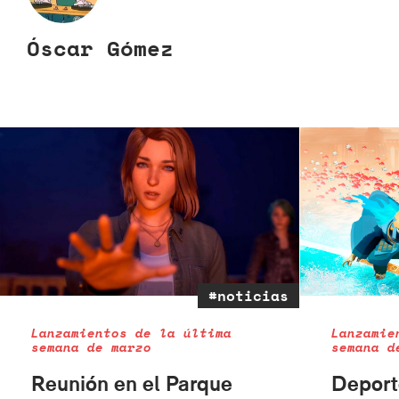
Óscar Gómez
#noticias
Lanzamientos de la última
Lanzamie
semana de marzo
semana d
Reunión en el Parque
Deport