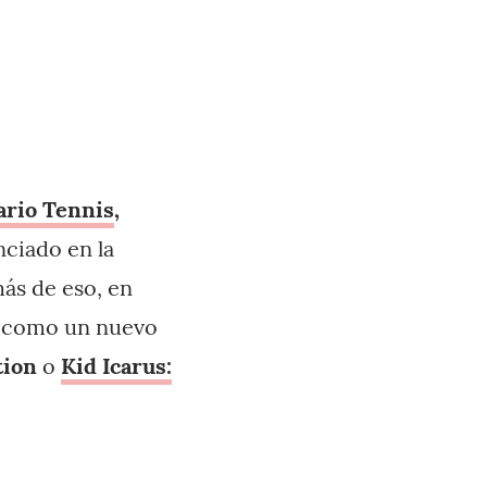
rio Tennis
,
nciado en la
ás de eso, en
S como un nuevo
tion
o
Kid Icarus: