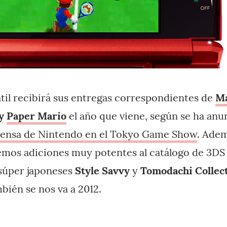
átil recibirá sus entregas correspondientes de
Ma
y
Paper Mario
el año que viene, según se ha anu
rensa de Nintendo en el Tokyo Game Show
. Adem
emos adiciones muy potentes al catálogo de 3D
s súper japoneses
Style Savvy
y
Tomodachi Collec
mbién se nos va a 2012.