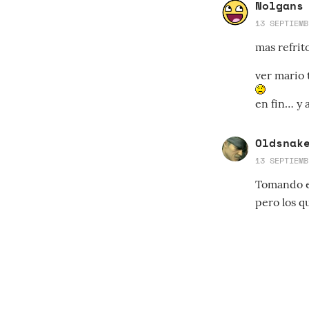
Nolgans
13 SEPTIEMB
mas refrit
ver mario 
en fin… y 
Oldsnak
13 SEPTIEMB
Tomando en
pero los q