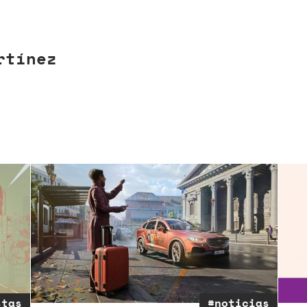
rtínez
stas
#noticias