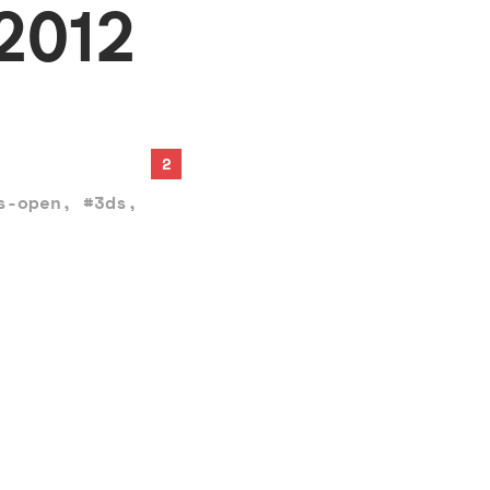
 2012
2
s-open
,
#3ds
,