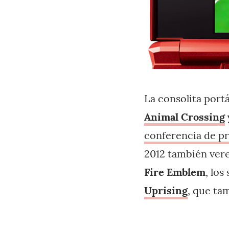
La consolita port
Animal Crossing
conferencia de p
2012 también ver
Fire Emblem
, lo
Uprising
, que ta