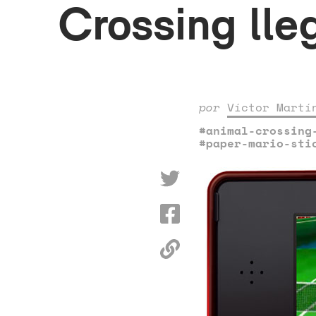
Crossing lle
por
Víctor Martí
#animal-crossing
#paper-mario-sti