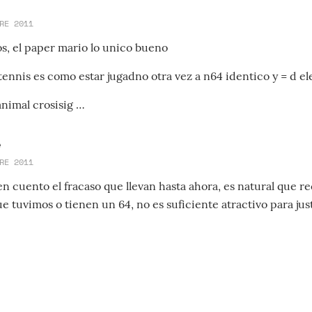
RE 2011
os, el paper mario lo unico bueno
tennis es como estar jugadno otra vez a n64 identico y = d el
animal crosisig …
e
RE 2011
 cuento el fracaso que llevan hasta ahora, es natural que re
ue tuvimos o tienen un 64, no es suficiente atractivo para jus