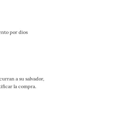
ento por dios
curran a su salvador,
tificar la compra.