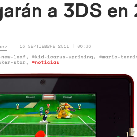
garán a 3DS en
nez
13 SEPTIEMBRE 2011 | 06:36
-new-leaf
,
#kid-icarus-uprising
,
#mario-tenni
cker-star
,
#noticias