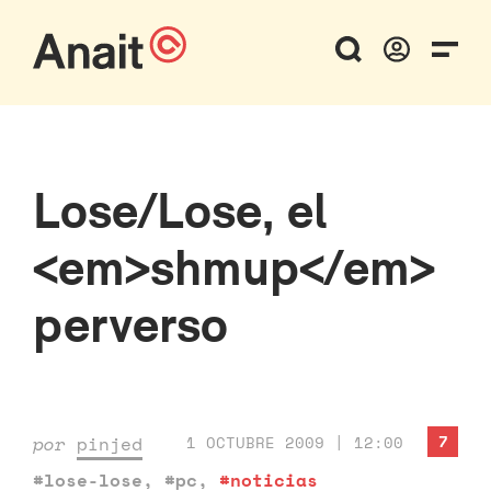
Lose/Lose, el
<em>shmup</em>
perverso
7
por
pinjed
1 OCTUBRE 2009 | 12:00
#lose-lose
,
#pc
,
#noticias