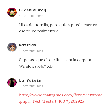
Slash69Bboy
1 OCTUBRE 2009
Hijos de perrilla, pero quien puede caer en
ese truco realmente?…
matriax
1 OCTUBRE 2009
Supongo que el jefe final sera la carpeta
Windows ¿No? XD
La Voisin
1 OCTUBRE 2009
http://www.anaitgames.com/foro/viewtopic
.php?f=17&t=11&start=100#p202925