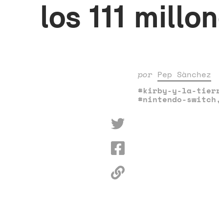
los 111 mill
por
Pep Sànchez
#kirby-y-la-tier
#nintendo-switch