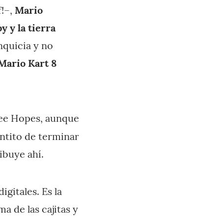
f!–,
Mario
y y la tierra
nquicia y no
Mario Kart 8
ree Hopes, aunque
puntito de terminar
ibuye ahí.
gitales. Es la
a de las cajitas y