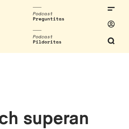
Podcast
Preguntitas
Podcast
Pildoritas
tch superan