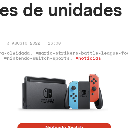
ones de unidades
3 AGOSTO 2022 | 13:00
ra-olvidada
,
#mario-strikers-battle-league-fo
,
#nintendo-switch-sports
,
#noticias