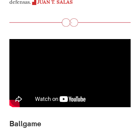
defensas.
▟ JUAN T. SALAS
Ballgame