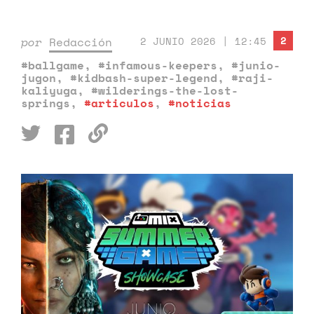
2
por
Redacción
2 JUNIO 2026 | 12:45
#ballgame
,
#infamous-keepers
,
#junio-
jugon
,
#kidbash-super-legend
,
#raji-
kaliyuga
,
#wilderings-the-lost-
springs
,
#articulos
,
#noticias