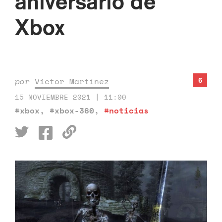
aniversario de
Xbox
6
por
Víctor Martínez
15 NOVIEMBRE 2021 | 11:00
#xbox
,
#xbox-360
,
#noticias