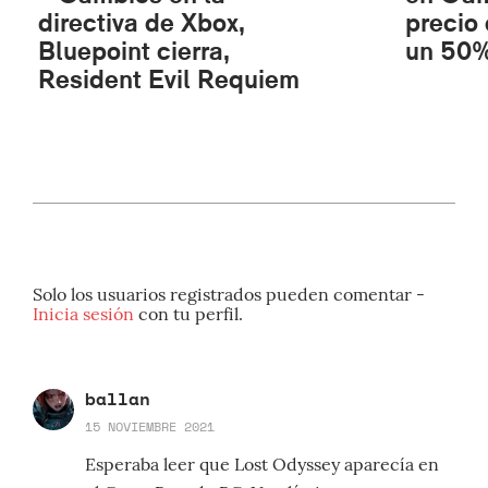
directiva de Xbox,
precio
Bluepoint cierra,
un 50
Resident Evil Requiem
Solo los usuarios registrados pueden comentar -
Inicia sesión
con tu perfil.
ballan
15 NOVIEMBRE 2021
Esperaba leer que Lost Odyssey aparecía en