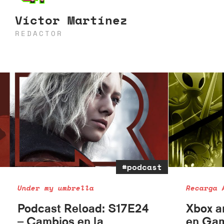
Víctor Martínez
REDACTOR
#podcast
Under my umbrella
Recarga 
Podcast Reload: S17E24
Xbox a
– Cambios en la
en Gam