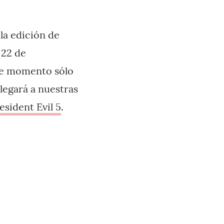
la edición de
 22 de
 De momento sólo
legará a nuestras
sident Evil 5
.