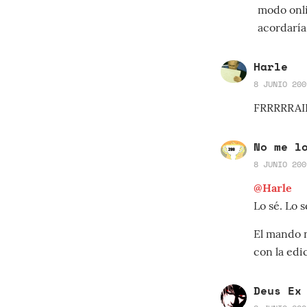
modo onli
acordaría
Harle
8 JUNIO 200
FRRRRRAIIIII
No me l
8 JUNIO 200
@Harle
Lo sé. Lo s
El mando n
con la edi
Deus Ex