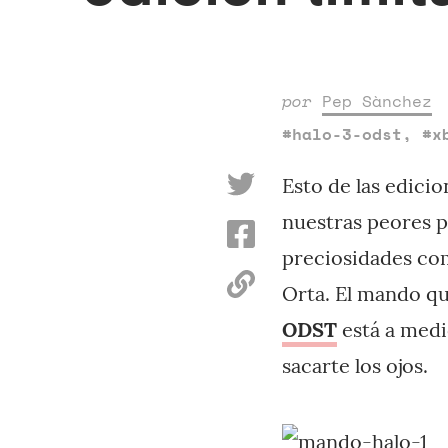
por
Pep Sànchez
#halo-3-odst
,
#x
Esto de las edici
nuestras peores pe
preciosidades co
Orta. El mando q
ODST
está a medi
sacarte los ojos.