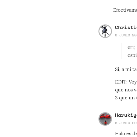
Efectivam
Christi
8 JUNIO 20
err,
esp
Sí, a mí 
EDIT: Voy
que nos v
3 que un 
Harukiy
8 JUNIO 20
Halo es d