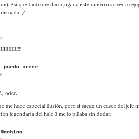
ne). Así que tanto me daría jugar a este nuevo o volver a reju
 de nada :/
9
IIIIIIII!!!!
o puedo creer
9
é, joder.
o me hace especial ilusión, pero si sacan un casco del jefe
ción legendaria del halo 3 me lo pillaba sin dudar.
 Machina