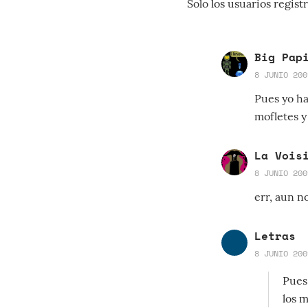
Solo los usuarios regi
Big Pap
8 JUNIO 200
Pues yo ha
mofletes y 
La Vois
8 JUNIO 200
err, aun n
Letras
8 JUNIO 200
Pues
los m