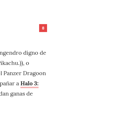
8
 engendro digno de
ikachu.)), o
el Panzer Dragoon
pañar a
Halo 3:
 dan ganas de