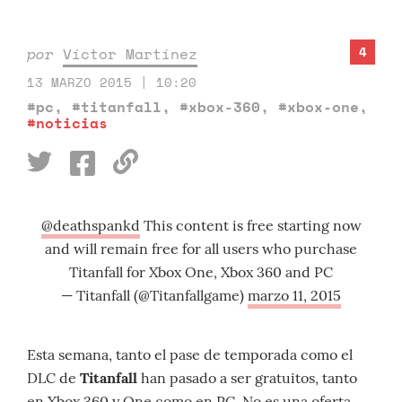
4
por
Víctor Martínez
13 MARZO 2015 | 10:20
#pc
,
#titanfall
,
#xbox-360
,
#xbox-one
,
#noticias
@deathspankd
This content is free starting now
and will remain free for all users who purchase
Titanfall for Xbox One, Xbox 360 and PC
— Titanfall (@Titanfallgame)
marzo 11, 2015
Esta semana, tanto el pase de temporada como el
DLC de
Titanfall
han pasado a ser gratuitos, tanto
en Xbox 360 y One como en PC. No es una oferta