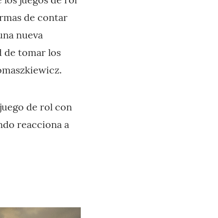
ormas de contar
 una nueva
d de tomar los
Tomaszkiewicz.
 juego de rol con
undo reacciona a