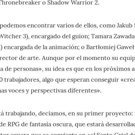
Thronebreaker o Shadow Warrior 2.
podemos encontrar varios de ellos, como Jakub
Witcher 3), encargado del guion; Tamara Zawada
 encargada de la animación; o Bartłomiej Gaweł
rector de arte. Aunque por el momento su equi
 de personas», su idea es que en los próximos 
0 trabajadores, algo que esperan conseguir «cr
as voces y perspectivas diferentes».
tá trabajando, decíamos, en su primer proyecto
 de RPG de fantasía oscura, que estará desarroll
tor espera que se convierta en «el Santo Grial de