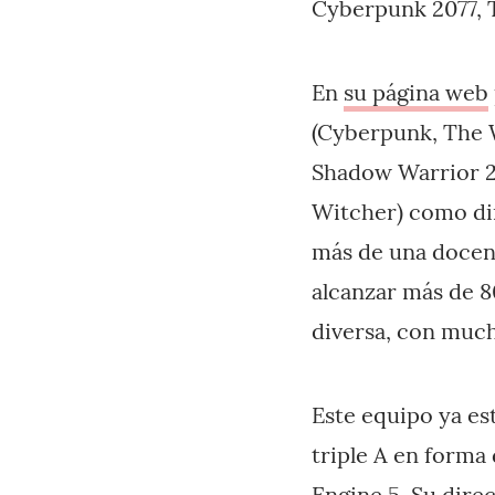
Cyberpunk 2077, 
En
su página web
(Cyberpunk, The 
Shadow Warrior 2)
Witcher) como di
más de una docena
alcanzar más de 8
diversa, con much
Este equipo ya es
triple A en forma
Engine 5. Su direc