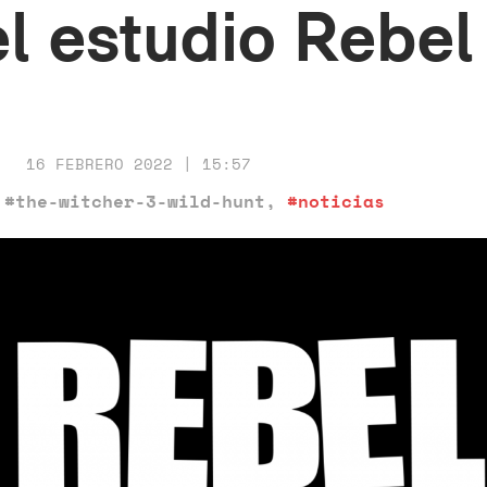
l estudio Rebel
16 FEBRERO 2022 | 15:57
,
#the-witcher-3-wild-hunt
,
#noticias