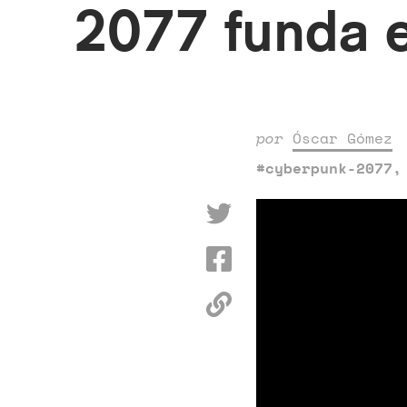
2077 funda e
por
Óscar Gómez
#cyberpunk-2077