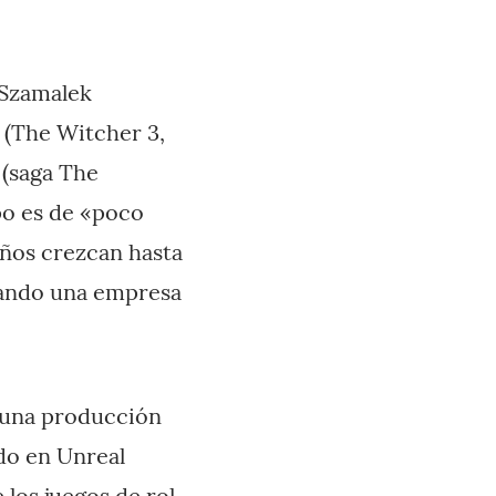
 Szamalek
 (The Witcher 3,
 (saga The
po es de «poco
años crezcan hasta
eando una empresa
: una producción
ado en Unreal
 los juegos de rol