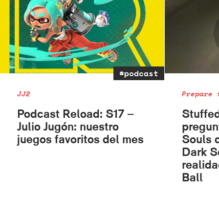
#podcast
JJ2
Prepare 
Podcast Reload: S17 –
Stuffe
Julio Jugón: nuestro
pregun
juegos favoritos del mes
Souls q
Dark S
realid
Ball