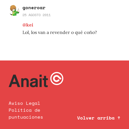
goneroar
25 AGOSTO 2011
@kei
Lol, los van a revender o qué coño?
Aviso Legal
Política de
puntuaciones
Volver arriba ↑