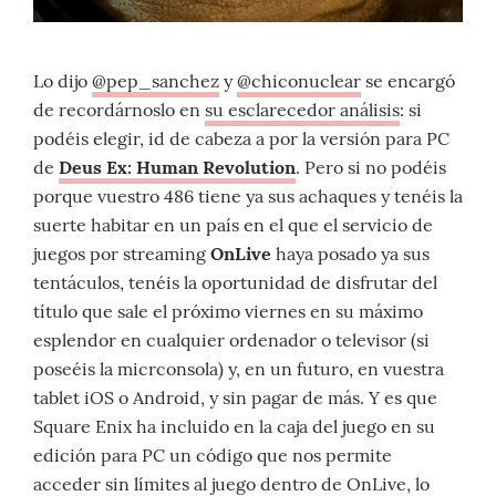
Lo dijo
@pep_sanchez
y
@chiconuclear
se encargó
de recordárnoslo en
su esclarecedor análisis
: si
podéis elegir, id de cabeza a por la versión para PC
de
Deus Ex: Human Revolution
. Pero si no podéis
porque vuestro 486 tiene ya sus achaques y tenéis la
suerte habitar en un país en el que el servicio de
juegos por streaming
OnLive
haya posado ya sus
tentáculos, tenéis la oportunidad de disfrutar del
título que sale el próximo viernes en su máximo
esplendor en cualquier ordenador o televisor (si
poseéis la micrconsola) y, en un futuro, en vuestra
tablet iOS o Android, y sin pagar de más. Y es que
Square Enix ha incluido en la caja del juego en su
edición para PC un código que nos permite
acceder sin límites al juego dentro de OnLive, lo