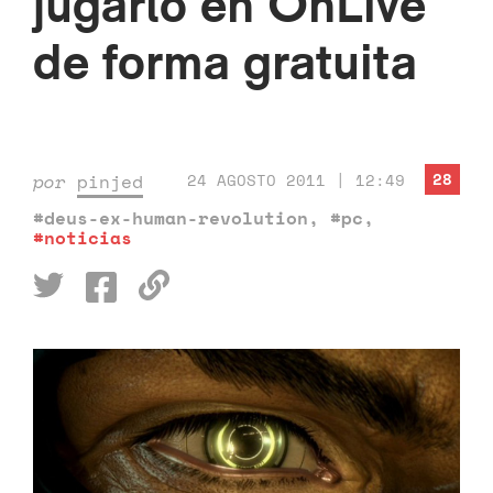
jugarlo en OnLive
de forma gratuita
28
por
pinjed
24 AGOSTO 2011 | 12:49
#deus-ex-human-revolution
,
#pc
,
#noticias