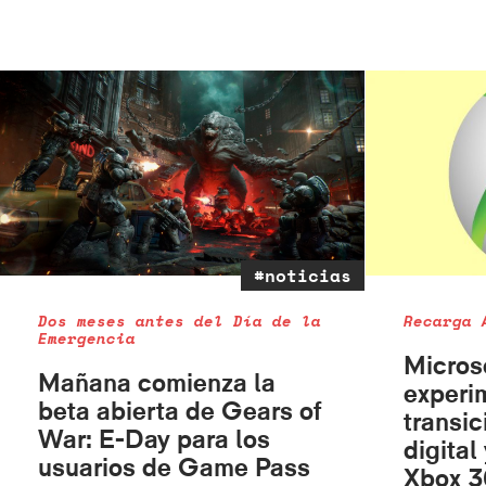
#noticias
Dos meses antes del Día de la
Recarga 
Emergencia
Micros
Mañana comienza la
experi
beta abierta de Gears of
transic
War: E-Day para los
digital
usuarios de Game Pass
Xbox 3