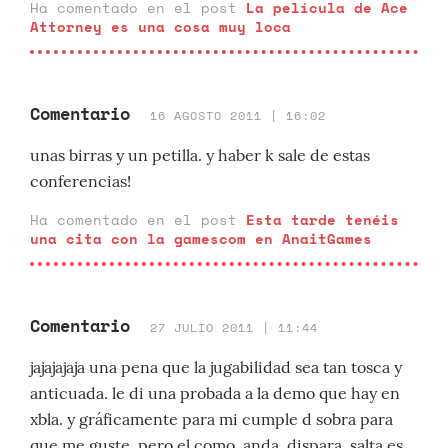
Ha comentado en el post
La película de Ace
Attorney es una cosa muy loca
Comentario
16 AGOSTO 2011 | 16:02
unas birras y un petilla. y haber k sale de estas
conferencias!
Ha comentado en el post
Esta tarde tenéis
una cita con la gamescom en AnaitGames
Comentario
27 JULIO 2011 | 11:44
jajajajaja una pena que la jugabilidad sea tan tosca y
anticuada. le di una probada a la demo que hay en
xbla. y gráficamente para mi cumple d sobra para
que me guste. pero el como, anda, dispara, salta es...