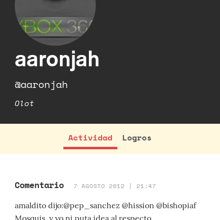
aaronjah
@aaronjah
Olot
Actividad
Logros
Comentario
7 AGOSTO 2012 | 21:47
amaldito dijo:@pep_sanchez @hission @bishopiaf
Mosquis, y yo ni puta idea al respecto.