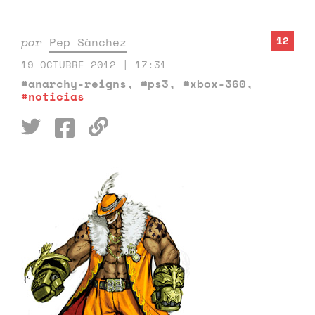
12
por
Pep Sànchez
19 OCTUBRE 2012 | 17:31
#anarchy-reigns
,
#ps3
,
#xbox-360
,
#noticias