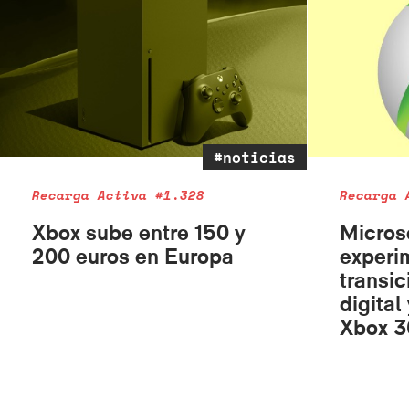
#noticias
Recarga Activa #1.328
Recarga 
Xbox sube entre 150 y
Micros
200 euros en Europa
experi
transic
digital
Xbox 3