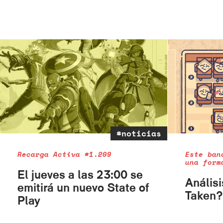
#noticias
Recarga Activa #1.209
Este ban
una form
El jueves a las 23:00 se
Análisi
emitirá un nuevo State of
Taken?
Play