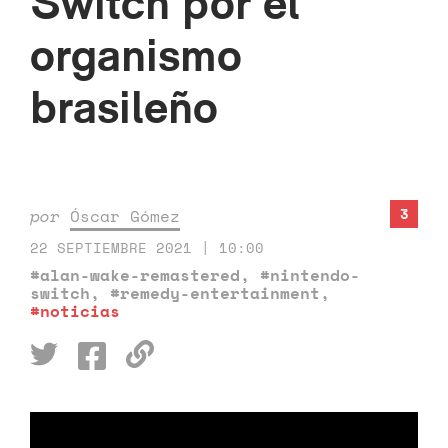
Switch por el
organismo
brasileño
3
por
Óscar Gómez
22 SEPTIEMBRE 2021 | 10:00
#alan-wake-remastered
,
#nintendo-
switch
,
#remedy-entertainment
,
#noticias