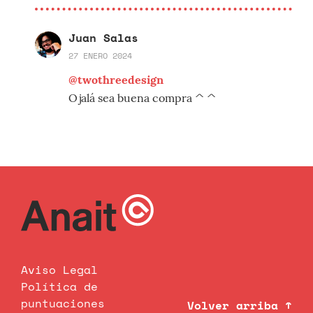
Juan Salas
27 ENERO 2024
@twothreedesign
Ojalá sea buena compra ^ ^
Aviso Legal
Política de
puntuaciones
Volver arriba ↑