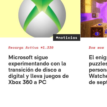
#noticias
Recarga Activa #1.330
Bow wow
Microsoft sigue
El eni
experimentando con la
puzzle
transición de disco a
perso
digital y lleva juegos de
Watche
Xbox 360 a PC
de sep