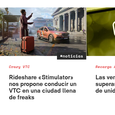
#noticias
Crazy VTC
Recarga 
Rideshare «Stimulator»
Las ve
nos propone conducir un
supera
VTC en una ciudad llena
de uni
de freaks