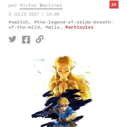
25
por
Víctor Martínez
3 JULIO 2017 | 19:00
#switch
,
#the-legend-of-zelda-breath-
of-the-wild
,
#wiiu
,
#articulos