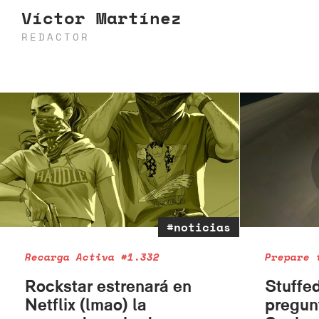
Víctor Martínez
REDACTOR
#noticias
Recarga Activa #1.332
Prepare 
Rockstar estrenará en
Stuffe
Netflix (lmao) la
pregun