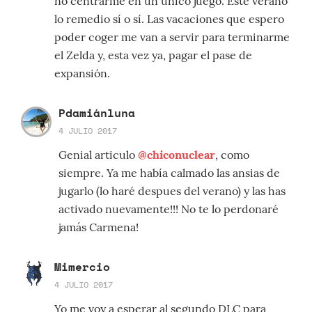
no centrarme en un único juego. Este verano
lo remedio sí o sí. Las vacaciones que espero
poder coger me van a servir para terminarme
el Zelda y, esta vez ya, pagar el pase de
expansión.
Pdamiánluna
4 JULIO 2017
Genial articulo
@chiconuclear
, como
siempre. Ya me había calmado las ansias de
jugarlo (lo haré despues del verano) y las has
activado nuevamente!!! No te lo perdonaré
jamás Carmena!
Mimercio
4 JULIO 2017
Yo me voy a esperar al segundo DLC para