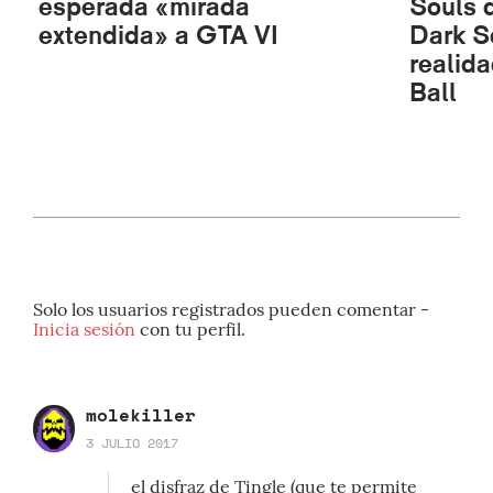
esperada «mirada
Souls q
extendida» a GTA VI
Dark S
realid
Ball
Solo los usuarios registrados pueden comentar -
Inicia sesión
con tu perfil.
molekiller
3 JULIO 2017
el disfraz de Tingle (que te permite