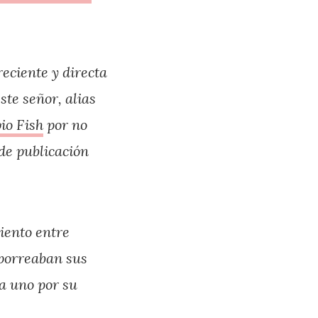
eciente y directa
te señor, alias
io Fish
por no
 de publicación
iento entre
Aporreaban sus
da uno por su