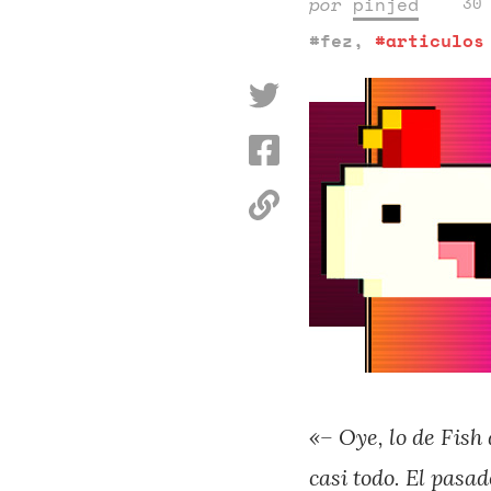
por
pinjed
30
#fez
,
#articulos
«– Oye, lo de Fish
casi todo. El pasa