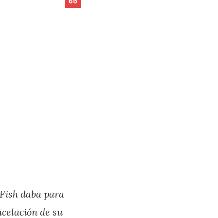
65
l Fish daba para
celación de su