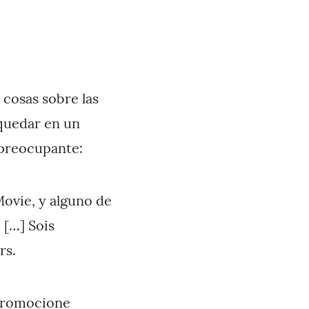
 cosas sobre las
 quedar en un
 preocupante:
Movie, y alguno de
 […] Sois
rs.
 promocione