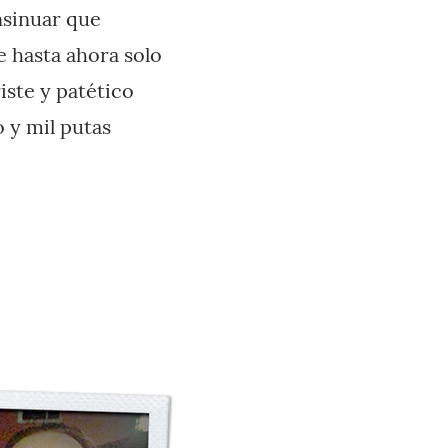
nsinuar que
e hasta ahora solo
iste y patético
o y mil putas