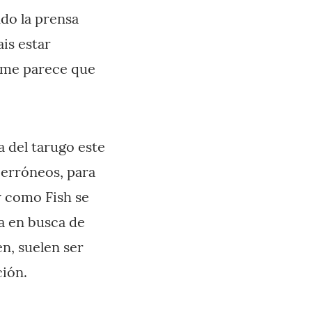
ndo la prensa
is estar
í me parece que
a del tarugo este
 erróneos, para
w como Fish se
a en busca de
n, suelen ser
ción.