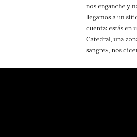
nos enganche y no
llegamos a un siti
cuenta: estás en 
Catedral, una zon
sangre», nos dice