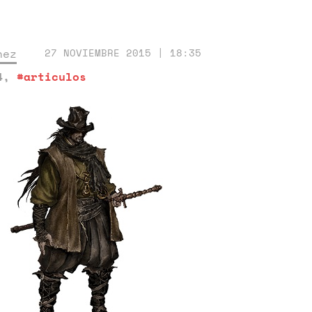
nez
27 NOVIEMBRE 2015 | 18:35
4
,
#articulos