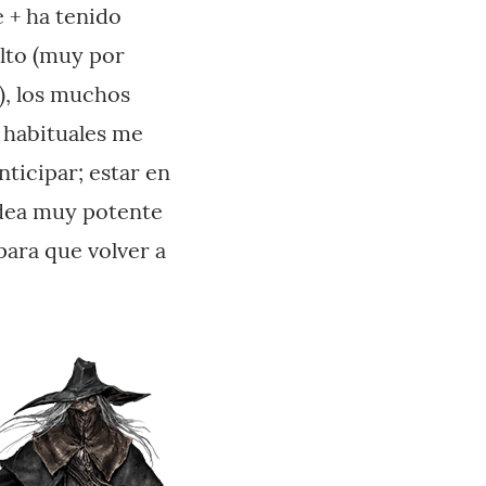
 + ha tenido
alto (muy por
), los muchos
 habituales me
ticipar; estar en
idea muy potente
para que volver a