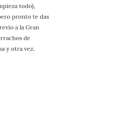
mpieza todo),
 pero pronto te das
revio a la Gran
orrachos de
a y otra vez.