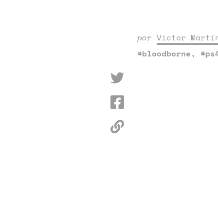
por
Víctor Martí
#bloodborne
,
#ps