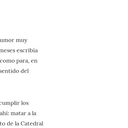
l humor muy
meses escribía
 como para, en
sentido del
cumplir los
ahí: matar a la
to de la Catedral