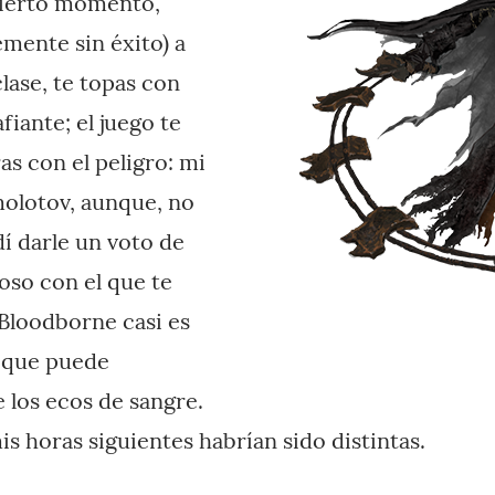
 cierto momento,
mente sin éxito) a
ase, te topas con
fiante; el juego te
as con el peligro: mi
molotov, aunque, no
í darle un voto de
oso con el que te
 Bloodborne casi es
y que puede
 los ecos de sangre.
s horas siguientes habrían sido distintas.