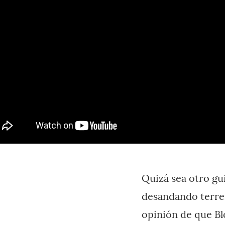
Quizá sea otro gu
desandando terren
opinión de que Bl